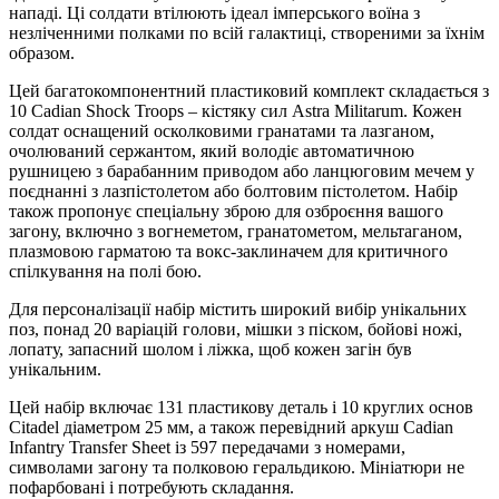
нападі. Ці солдати втілюють ідеал імперського воїна з
незліченними полками по всій галактиці, створеними за їхнім
образом.
Цей багатокомпонентний пластиковий комплект складається з
10 Cadian Shock Troops – кістяку сил Astra Militarum. Кожен
солдат оснащений осколковими гранатами та лазганом,
очолюваний сержантом, який володіє автоматичною
рушницею з барабанним приводом або ланцюговим мечем у
поєднанні з лазпістолетом або болтовим пістолетом. Набір
також пропонує спеціальну зброю для озброєння вашого
загону, включно з вогнеметом, гранатометом, мельтаганом,
плазмовою гарматою та вокс-заклиначем для критичного
спілкування на полі бою.
Для персоналізації набір містить широкий вибір унікальних
поз, понад 20 варіацій голови, мішки з піском, бойові ножі,
лопату, запасний шолом і ліжка, щоб кожен загін був
унікальним.
Цей набір включає 131 пластикову деталь і 10 круглих основ
Citadel діаметром 25 мм, а також перевідний аркуш Cadian
Infantry Transfer Sheet із 597 передачами з номерами,
символами загону та полковою геральдикою. Мініатюри не
пофарбовані і потребують складання.