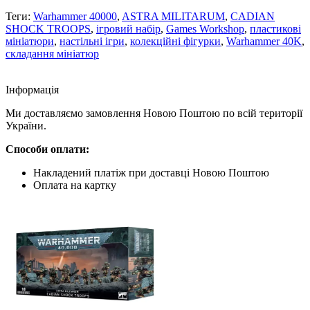
Теги:
Warhammer 40000
,
ASTRA MILITARUM
,
CADIAN
SHOCK TROOPS
,
ігровий набір
,
Games Workshop
,
пластикові
мініатюри
,
настільні ігри
,
колекційні фігурки
,
Warhammer 40K
,
складання мініатюр
Iнформація
Ми доставляємо замовлення Новою Поштою по всій території
України.
Способи оплати:
Накладений платіж при доставці Новою Поштою
Оплата на картку