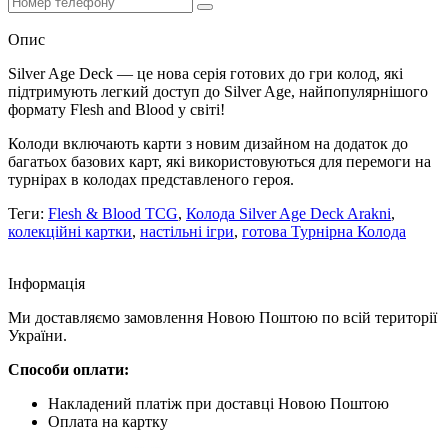
Опис
Silver Age Deck — це нова серія готових до гри колод, які
підтримують легкий доступ до Silver Age, найпопулярнішого
формату Flesh and Blood у світі!
Колоди включають карти з новим дизайном на додаток до
багатьох базових карт, які використовуються для перемоги на
турнірах в колодах представленого героя.
Теги:
Flesh & Blood TCG
,
Колода Silver Age Deck Arakni
,
колекційні картки
,
настільні ігри
,
готова Турнірна Колода
Iнформація
Ми доставляємо замовлення Новою Поштою по всій території
України.
Способи оплати:
Накладений платіж при доставці Новою Поштою
Оплата на картку