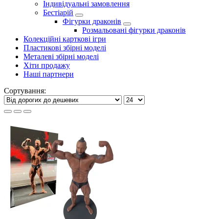
Індивідуальні замовлення
Бестіарій
Фігурки драконів
Розмальовані фігурки драконів
Колекційні карткові ігри
Пластикові збірні моделі
Металеві збірні моделі
Хіти продажу
Наші партнери
Сортування: