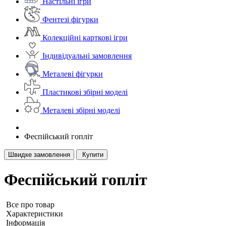
Настільні ігри
Фентезі фігурки
Колекційні карткові ігри
Індивідуальні замовлення
Металеві фігурки
Пластикові збірні моделі
Металеві збірні моделі
Феспійський гопліт
Швидке замовлення
Купити
Феспійський гопліт
Все про товар
Характеристики
Iнформація